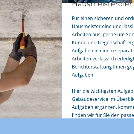
Hausmeister­dien
Für einen sicheren und ord
Hausmeister eine unerlässl
Arbeiten aus, gerne um So
Kunde und Liegenschaft ergä
Aufgaben in einem separate
Arbeiten verlässlich erled
Berichterstattung Ihnen ge
Aufgaben.
Hier die wichtigsten Aufga
Gebäudeservice im Überblick
Aufgaben ergänzen, kommen 
finden wir für Sie den pass
Aufgabenspektrum überni