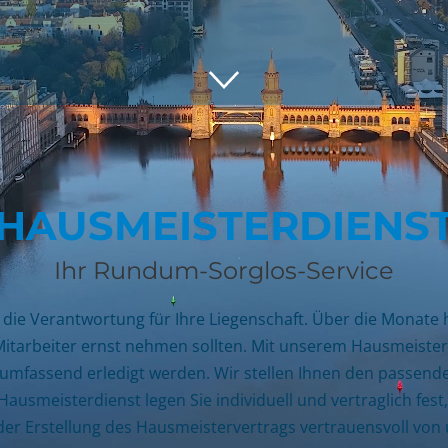
HAUSMEISTER­DIENS
Ihr Rundum-Sorglos-Service
 die Verantwortung für Ihre Liegenschaft. Über die Monate 
 Mitarbeiter ernst nehmen sollten. Mit unserem Hausmeiste
 umfassend erledigt werden. Wir stellen Ihnen den passenden
ausmeisterdienst legen Sie individuell und vertraglich fest
 der Erstellung des Hausmeistervertrags vertrauensvoll von