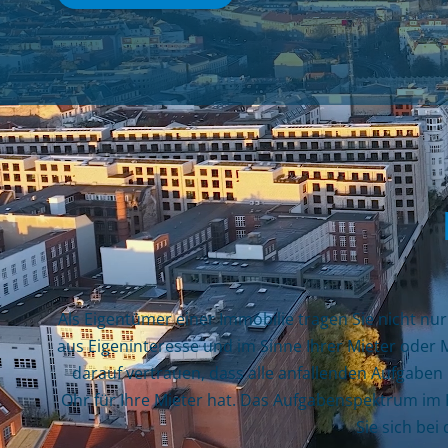
Als Eigentümer einer Immobilie tragen Sie nicht nur
aus Eigeninteresse und im Sinne Ihrer Mieter oder
darauf vertrauen, dass alle anfallenden Aufgaben
Ohr für Ihre Mieter hat. Das Aufgabenspektrum im H
Sie sich bei