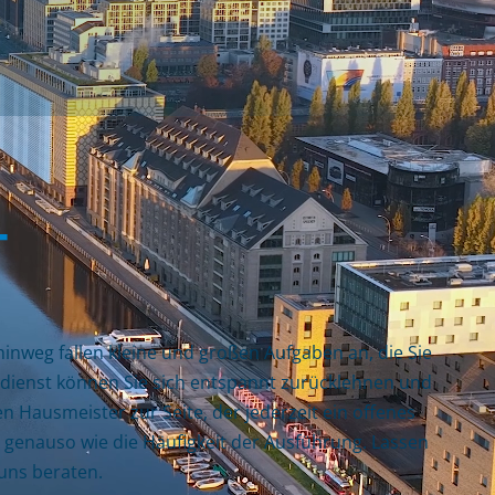
T
hinweg fallen kleine und großen Aufgaben an, die Sie
rdienst können Sie sich entspannt zurücklehnen und
 Hausmeister zur Seite, der jederzeit ein offenes
, genauso wie die Häufigkeit der Ausführung. Lassen
 uns beraten.